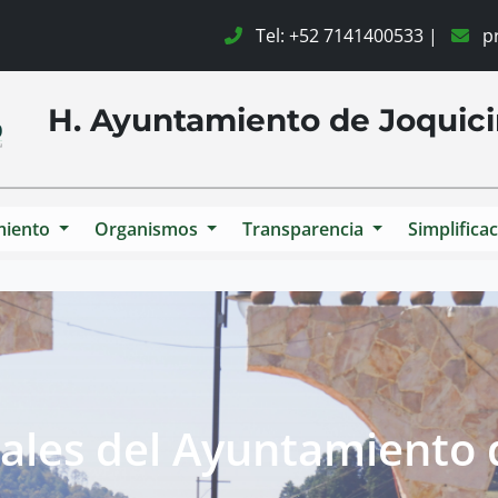
Consulta Pública
Tel: +52 7141400533 |
pr
H. Ayuntamiento de Joqui
miento
Organismos
Transparencia
Simplificac
ales del Ayuntamiento 