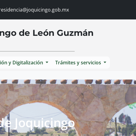
esidencia@joquicingo.gob.mx
cingo de León Guzmán
ión y Digitalización
Trámites y servicios
de Joquicingo